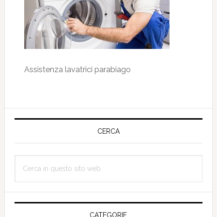
Assistenza lavatrici parabiago
Barra
laterale
CERCA
primaria
Cerca
in
questo
sito
web
CATEGORIE