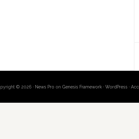
pyright © 2026 ·
News Pro
on
Genesis Framework
·
WordPress
·
Acc