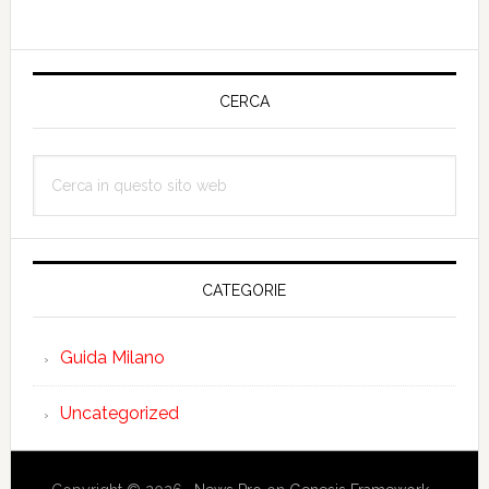
Barra
laterale
CERCA
primaria
Cerca
in
questo
sito
web
CATEGORIE
Guida Milano
Uncategorized