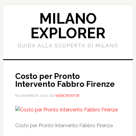
Passa
Passa
al
alla
MILANO
contenuto
barra
principale
laterale
EXPLORER
primaria
GUIDA ALLA SCOPERTA DI MILANO
Costo per Pronto
Intervento Fabbro Firenze
NOVEMBRE 8, 2021
DA
WEBCREATOR
Costo per Pronto Intervento Fabbro Firenze