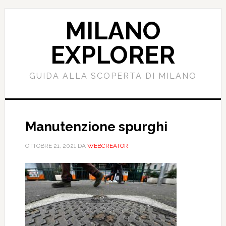
Passa
Passa
al
alla
MILANO
contenuto
barra
principale
laterale
EXPLORER
primaria
GUIDA ALLA SCOPERTA DI MILANO
Manutenzione spurghi
OTTOBRE 21, 2021
DA
WEBCREATOR