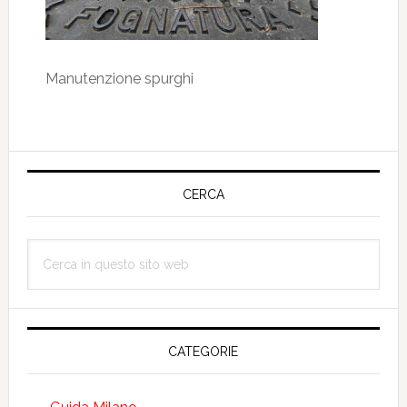
Manutenzione spurghi
Barra
laterale
CERCA
primaria
Cerca
in
questo
sito
web
CATEGORIE