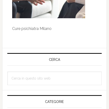
Cure psichiatra Milano
Barra
laterale
CERCA
primaria
Cerca
in
questo
sito
web
CATEGORIE