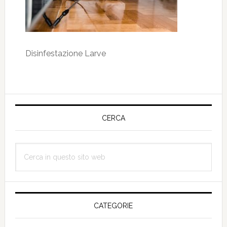
Disinfestazione Larve
Barra
laterale
CERCA
primaria
Cerca
in
questo
sito
web
CATEGORIE