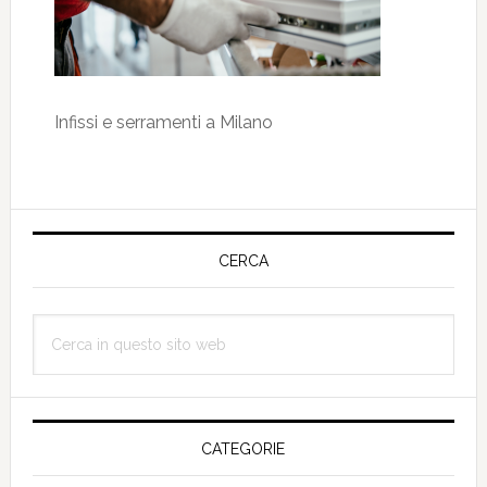
Infissi e serramenti a Milano
Barra
laterale
CERCA
primaria
Cerca
in
questo
sito
web
CATEGORIE