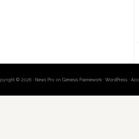
pyright © 2026 ·
News Pro
on
Genesis Framework
·
WordPress
·
Acc