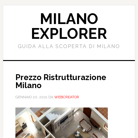
Passa
Passa
al
alla
MILANO
contenuto
barra
principale
laterale
EXPLORER
primaria
GUIDA ALLA SCOPERTA DI MILANO
Prezzo Ristrutturazione
Milano
GENNAIO 20, 2021
DA
WEBCREATOR