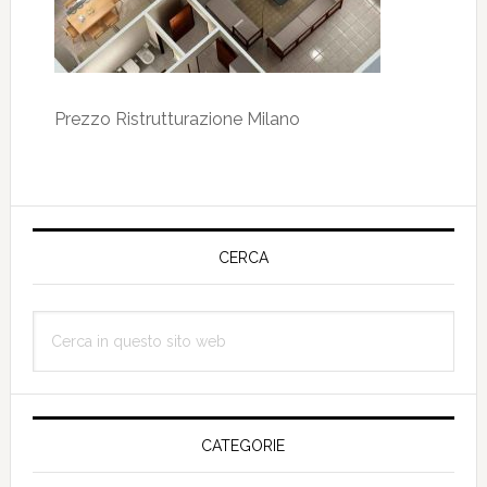
Prezzo Ristrutturazione Milano
Barra
laterale
CERCA
primaria
Cerca
in
questo
sito
web
CATEGORIE