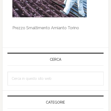
Prezzo Smaltimento Amianto Torino
Barra
laterale
CERCA
primaria
Cerca
in
questo
sito
web
CATEGORIE