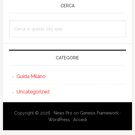
laterale
CERCA
primaria
Cerca
in
questo
sito
web
CATEGORIE
Guida Milano
Uncategorized
Copyright © 2026 ·
News Pro
on
Genesis Framework
·
WordPress
·
Accedi