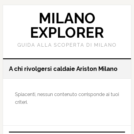
Passa
Passa
al
alla
MILANO
contenuto
barra
principale
laterale
EXPLORER
primaria
GUIDA ALLA SCOPERTA DI MILANO
A chi rivolgersi caldaie Ariston Milano
Spiacenti, nessun contenuto corrisponde ai tuoi
criteri.
Barra