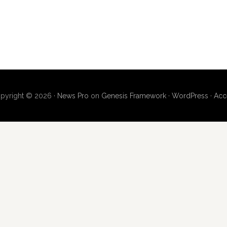
pyright © 2026 ·
News Pro
on
Genesis Framework
·
WordPress
·
Acc