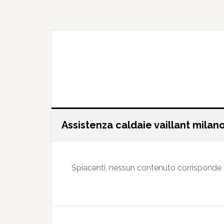
Passa
Passa
al
alla
contenuto
barra
principale
laterale
primaria
Assistenza caldaie vaillant milan
Spiacenti, nessun contenuto corrisponde ai 