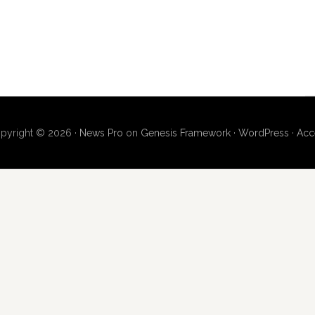
pyright © 2026 ·
News Pro
on
Genesis Framework
·
WordPress
·
Acc