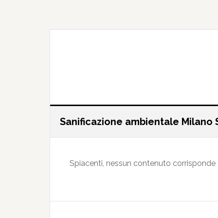
Passa
Passa
al
alla
contenuto
barra
principale
laterale
primaria
Sanificazione ambientale Milano
Spiacenti, nessun contenuto corrisponde ai 