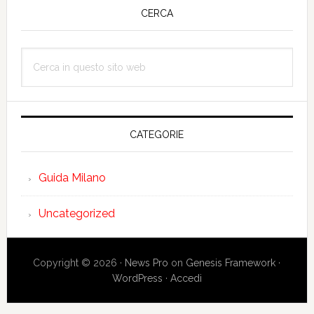
laterale
CERCA
primaria
Cerca
in
questo
sito
web
CATEGORIE
Guida Milano
Uncategorized
Copyright © 2026 ·
News Pro
on
Genesis Framework
·
WordPress
·
Accedi