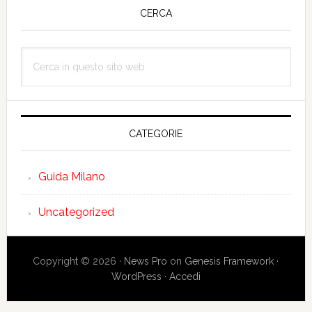
laterale
CERCA
primaria
Cerca
in
questo
sito
web
CATEGORIE
Guida Milano
Uncategorized
Copyright © 2026 ·
News Pro
on
Genesis Framework
·
WordPress
·
Accedi