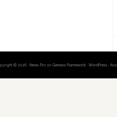
pyright © 2026 ·
News Pro
on
Genesis Framework
·
WordPress
·
Acc