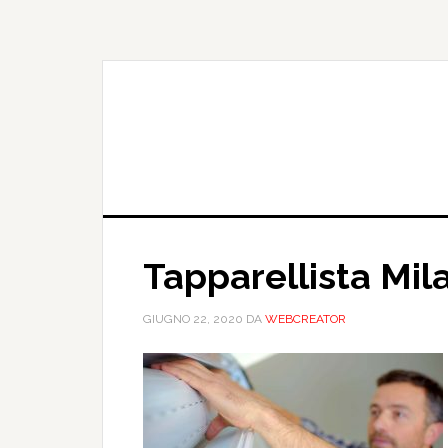
Passa
Passa
al
alla
contenuto
barra
principale
laterale
primaria
Tapparellista Mil
GIUGNO 22, 2020
DA
WEBCREATOR