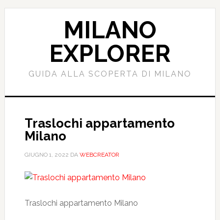
Passa
Passa
al
alla
MILANO
contenuto
barra
principale
laterale
EXPLORER
primaria
GUIDA ALLA SCOPERTA DI MILANO
Traslochi appartamento
Milano
GIUGNO 1, 2022
DA
WEBCREATOR
Traslochi appartamento Milano