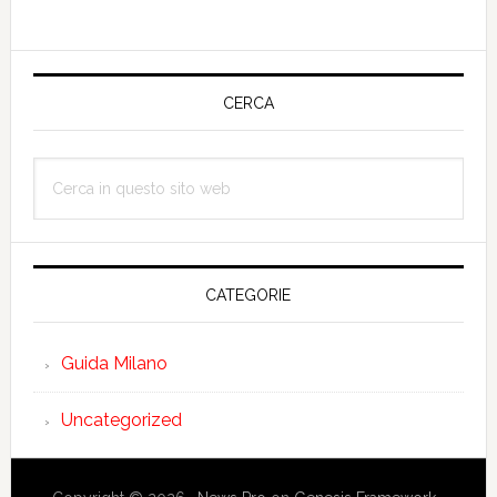
Barra
laterale
CERCA
primaria
Cerca
in
questo
sito
web
CATEGORIE
Guida Milano
Uncategorized