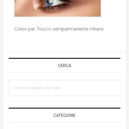
Corso per Trucco semipermanente milano
Barra
laterale
CERCA
primaria
Cerca
in
questo
sito
web
CATEGORIE