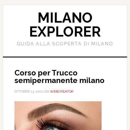
Passa
Passa
al
alla
MILANO
contenuto
barra
principale
laterale
EXPLORER
primaria
GUIDA ALLA SCOPERTA DI MILANO
Corso per Trucco
semipermanente milano
OTTOBRE 13, 2021
DA
WEBCREATOR