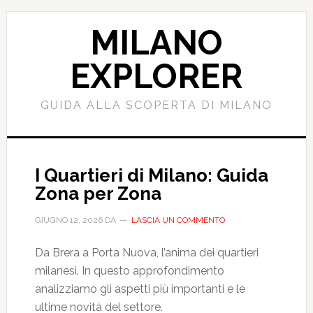
Passa
Passa
al
alla
MILANO
contenuto
barra
principale
laterale
EXPLORER
primaria
GUIDA ALLA SCOPERTA DI MILANO
I Quartieri di Milano: Guida
Zona per Zona
GIUGNO 12, 2026
DA
LASCIA UN COMMENTO
Da Brera a Porta Nuova, l’anima dei quartieri
milanesi. In questo approfondimento
analizziamo gli aspetti più importanti e le
ultime novità del settore.